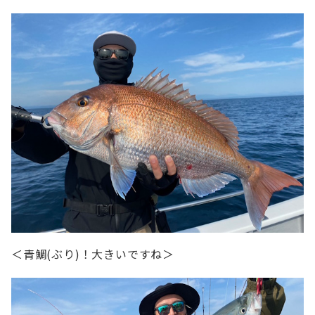
＜青鯛(ぶり)！大きいですね＞