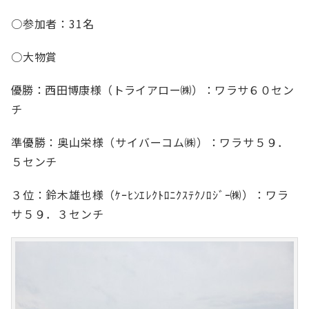
○参加者：31名
○大物賞
優勝：西田博康様（トライアロー㈱）：ワラサ６０セン
チ
準優勝：奥山栄様（サイバーコム㈱）：ワラサ５９．
５センチ
３位：鈴木雄也様（ｹｰﾋﾝｴﾚｸﾄﾛﾆｸｽﾃｸﾉﾛｼﾞｰ㈱）：ワラ
サ５９．３センチ