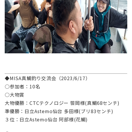
◆MISA真鯛釣り交流会（2023/6/17）
○参加者：10名
○大物賞
大物優勝：CTCテクノロジー 笹岡様(真鯛68センチ)
準優勝：日立Astemo仙台 多田様(ブリ83センチ)
３位：日立Astemo仙台 阿部様(花鯛)