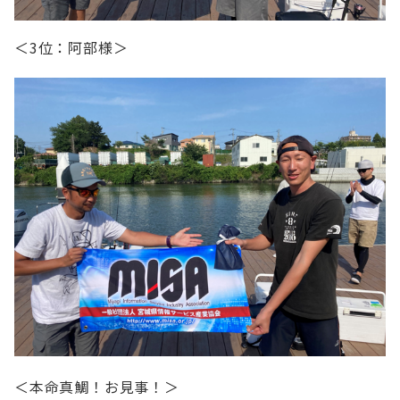
＜3位：阿部様＞
＜本命真鯛！お見事！＞