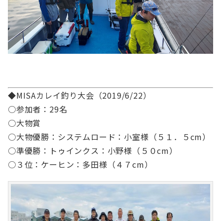
◆MISAカレイ釣り大会（2019/6/22）
○参加者：29名
○大物賞
○大物優勝：システムロード：小室様（５１．５cm）
○準優勝：トゥインクス：小野様（５０cm）
○３位：ケーヒン：多田様（４７cm）