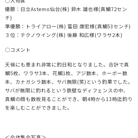
○大物賞
優勝：日立Astemo仙台(株) 鈴木 雄也様(真鯛72セン
フットサル大会
チ)
船釣同好会
準優勝：トライアロー(株) 富田 康宏様(真鯛53センチ)
３位：テクノウイング(株) 後藤 和広様(ワラサ2本)
ヘルスケアセミナー
○コメント
福利厚生施策
天候にも恵まれ非常に釣日和となりました。合計で真
鯛5枚、ワラサ3本、花鯛1枚、アジ数本、ホーボー数
今後の予定
本、カナガシラ数本、サバ無限(笑)という釣果でした。
メンバー一覧
サバが無限に釣れるという鉄壁なディフェンスの中、
真鯛の顔も数枚見ることができ、朝4時から13時迄釣り
事業共創
を楽しむことができました。
グローバルビジネス
＜全体集合写真＞
広報