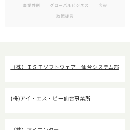
English
会員ログイン
事業共創
グローバルビジネス
広報
政策提言
入会案内
（株）ＩＳＴソフトウェア 仙台システム部
(株)アイ・エス・ビー仙台事業所
（株）アイエンター