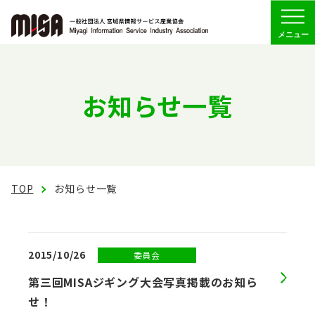
Menu
協会の概要
お知らせ一覧
組織
委員会活動
TOP
会員専用
お知らせ一覧
2015/10/26
委員会
お問い合わせ
第三回MISAジギング大会写真掲載のお知ら
せ！