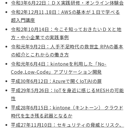
令和3年6月22日：ＤＸ実践研修・オンライン体験会
English
会員ログイン
令和2年12月11,18日：AWSの基本が１日で学べる
入会案内
超入門講座
令和2年10月14日：今こそ知っておきたいＤＸと地
方・中小企業での実践事例
令和元年9月2日：人手不足時代の救世主 RPAの基本
の紹介とこれからの働き方
令和元年6月4日：kintoneを利用した「No-
Code,Low-Code」アプリケーション開発
平成30年6月12日：Azureで開くIoT/AIの扉
平成29年5月26日：IoTを身近に感じるMESHの可能
性
平成28年6月15日：kintone（キントーン） クラウド
時代を生き残る武器となるか
平成27年11月10日：セキュリティの脅威とリスク、