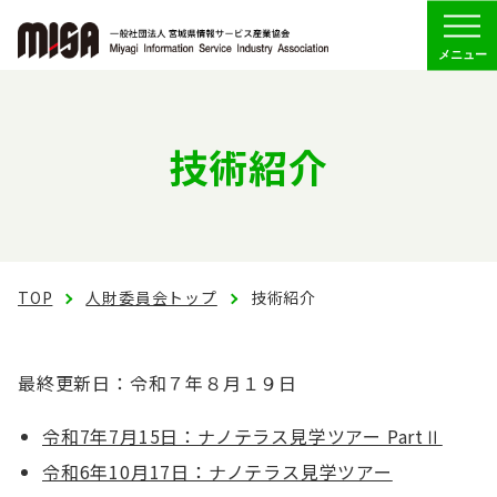
Menu
協会の概要
技術紹介
組織
委員会活動
TOP
会員専用
人財委員会トップ
技術紹介
最終更新日：令和７年８月１９日
お問い合わせ
令和7年7月15日：ナノテラス見学ツアー PartⅡ
令和6年10月17日：ナノテラス見学ツアー