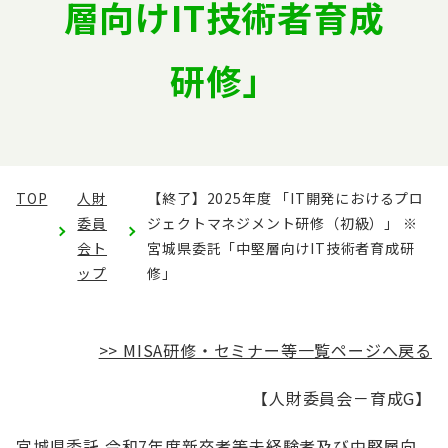
層向けIT技術者育成
English
会員ログイン
入会案内
研修」
TOP
人財
【終了】2025年度 「IT開発におけるプロ
委員
ジェクトマネジメント研修（初級）」 ※
会ト
宮城県委託「中堅層向けIT技術者育成研
ップ
修」
>> MISA研修・セミナー等一覧ページへ戻る
【人財委員会－育成G】
宮城県委託 令和7年度新卒者等未経験者及び中堅層向