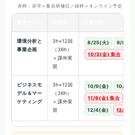
赤枠・赤字＝集合研修日／緑枠＝オンライン予定
実施テーマ
時間割
計画日程
環境分析と
3h×12回
8/25(火)
9/8(火
事業企画
（36h）
10/2(金) 集合
＋課外実
習
ビジネスモ
3h×12回
10/9(金)
10/16(
デル＆マー
（36h）
11/6(金) 集合
11
ケティング
＋課外実
習
12/4(金)
12/11