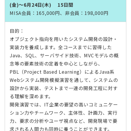
(金)～6月24日(木) 15日間
MISA会員：165,000円、非会員：198,000円
目的：
オブジェクト指向を用いたシステム開発の設計・
実装力を養成します。全コースまでに習得した
Java、SQL、サーバサイド技術、MVCモデルの概
念等の要素技術の定着を中心としながら、
PBL（Project Based Learning）によるJava系
Webシステム開発模擬演習を通して、システムの
設計から実装、テストまで一連の開発工程に対す
る理解を深めます。
開発演習では、IT企業の要望の高いコミュニケー
ション力やチームワーク、主体性、計画力、実行
力、要求の分析やユーザ視点など、開発現場で要
求される人間力も同時に養うことができます。